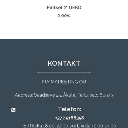
LISA KORVI
Pintsel 2" GEKO
2,00
€
KONTAKT
IRA MARKETING OÜ
Aadress: Saadjärve 25, Äksi a, Tartu vald 60543
Telefon:
+372 5166358
E-R kella 18.00-22.00 või L kella 10.00-21.00