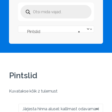
Products
search
Pintslid
×
Pintslid
Sorditud
Kuvatakse kõik 2 tulemust
hinna
järgi:
kõrgeimast