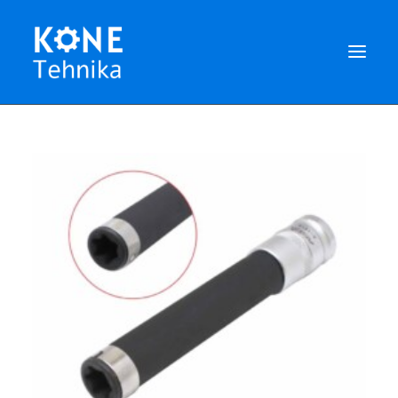
POOD
CART