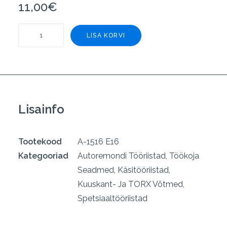
11,00
€
Torx
LISA KORVI
E16
plokikaane
poltidele
1/2".
ASTA
Lisainfo
kogus
Tootekood
A-1516 E16
Kategooriad
Autoremondi Tööriistad, Töökoja
Seadmed
,
Käsitööriistad
,
Kuuskant- Ja TORX Võtmed
,
Spetsiaaltööriistad