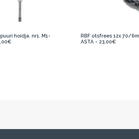
LISA KORVI
LISA KORVI
uuri hoidja. nr1. M1-
RBF otsfrees 12x 70/6
,00
€
ASTA
23,00
€