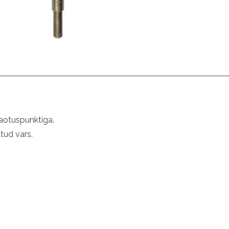
jaotuspunktiga.
ud vars.