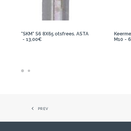
LISA KORVI
”SKM” S6 8X65 otsfrees. ASTA
Keermep
13,00
€
M10
6
PREV