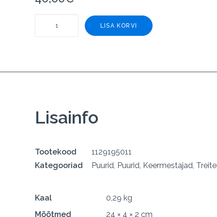
Metallipuur
LISA KORVI
HSS-
Co
5%
19,5mm
CD
JUWEL
Lisainfo
kogus
Tootekood
1129195011
Kategooriad
Puurid
,
Puurid, Keermestajad, Treit
Kaal
0,29 kg
Mõõtmed
24 × 4 × 2 cm