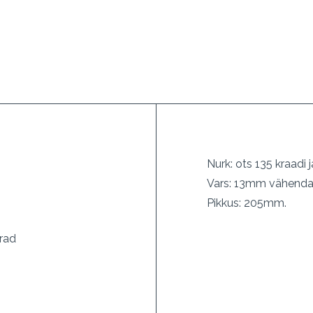
Nurk: ots 135 kraadi 
Vars: 13mm vähendat
Pikkus: 205mm.
erad