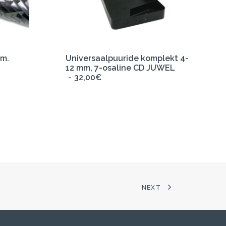
LISA KORVI
mm.
Universaalpuuride komplekt 4-
12 mm, 7-osaline CD JUWEL
32,00
€
NEXT